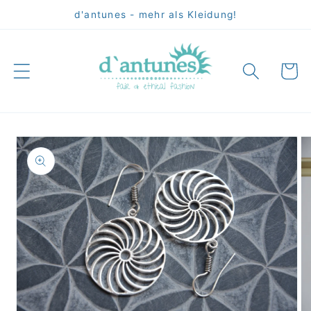
Direkt
d'antunes - mehr als Kleidung!
zum
Inhalt
Warenko
oduktinformationen
ringen