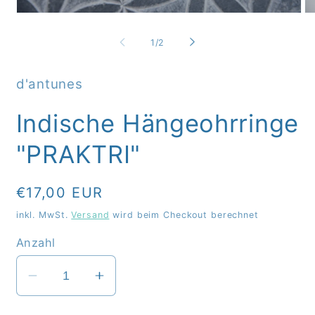
Medien
Me
1
2
in
in
von
1
/
2
Modal
Mo
öffnen
öf
d'antunes
Indische Hängeohrringe
"PRAKTRI"
Normaler
€17,00 EUR
Preis
inkl. MwSt.
Versand
wird beim Checkout berechnet
Anzahl
Verringere
Erhöhe
die
die