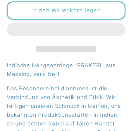
Menge
Menge
für
für
In den Warenkorb legen
Indische
Indische
Hängeohrringe
Hängeohrringe
&quot;PRAKTRI&quot;
&quot;PRAKTRI&quot;
Indische Hängeohrringe "PRAKTRI" aus
Messing, versilbert
Das Besondere bei d'antunes ist die
Verbindung von Ästhetik und Ethik. Wir
fertigen unseren Schmuck in kleinen, uns
bekannten Produktionsstätten in Indien
an und achten dabei auf fairen Handel